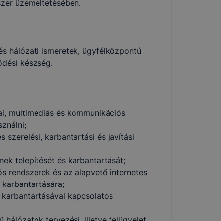
szer üzemeltetésében.
és hálózati ismeretek, ügyfélközpontú
dési készség.
dai, multimédiás és kommunikációs
sználni;
 szerelési, karbantartási és javítási
ek telepítését és karbantartását;
ós rendszerek és az alapvető internetes
 karbantartására;
és karbantartásával kapcsolatos
hálózatok tervezési, illetve felügyeleti