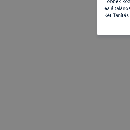
Többek közö
és általán
Két Tanítás
információ 
felméréséve
így megtudh
ismét meglá
tudja kika
beállításán
automatikus
Felhívjuk f
folyamatai
megakadályo
lesznek kép
tervezettől