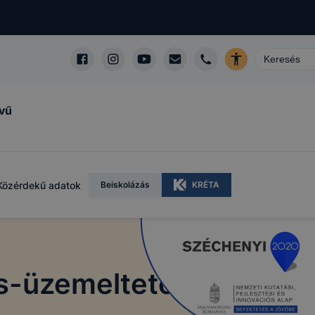
lvű
Közérdekű adatok
Beiskolázás
KRÉTA
ás-üzemeltető