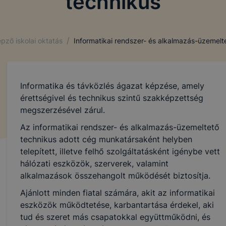
technikus
/
pző iskolai oktatás
Informatikai rendszer- és alkalmazás-üzemelt
Informatika és távközlés ágazat képzése, amely
érettségivel és technikus szintű szakképzettség
megszerzésével zárul.
Az informatikai rendszer- és alkalmazás-üzemeltető
technikus adott cég munkatársaként helyben
telepített, illetve felhő szolgáltatásként igénybe vett
hálózati eszközök, szerverek, valamint
alkalmazások összehangolt működését biztosítja.
Ajánlott minden fiatal számára, akit az informatikai
eszközök működtetése, karbantartása érdekel, aki
tud és szeret más csapatokkal együttműködni, és