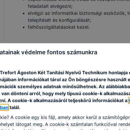
feladatait elvégezni;
elvégzi az informatikai biztonsági eszközök, t
telepítését és konﬁgurálását;
felhőszolgáltatásokat kezel.
ISKOLASPECIFIKUS INFORMÁCIÓK A KÉPZÉSHEZ
atainak védelme fontos számunkra
Informatika és távközlés ágazat képzése, amely éretts
szakképzettség megszerzésével zárul.
refort Ágoston Két Tanítási Nyelvű Technikum honlapja 
Az informatikai rendszer- és alkalmazás-üzemeltető 
rmájában információkat tárol az Ön böngészésre használt 
helyben telepített, illetve felhő szolgáltatásként igén
rmációk személyes adatnak minősülhetnek. Az alábbiakb
valamint alkalmazások összehangolt működését biztos
van dönteni arról, hogy mely típusú cookie-k alkalmazásá
Ajánlott minden fiatal számára, akit az informatikai
ni. A cookie-k alkalmazásáról teljeskörű információkat a
érdekel, aki tud és szeret más csapatokkal együttmű
óban
talál.
egy informatikai rendszer üzemeltetésében.
kie? A cookie egy kis fájl, amely akkor kerül a számítógép
KOMPETENCIAELVÁRÁS
helyet látogat meg. A cookie-k számtalan funkcióval rend