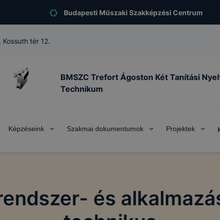
Budapesti Műszaki Szakképzési Centrum
 Kossuth tér 12.
BMSZC Trefort Ágoston Két Tanítási Nye
Technikum
Képzéseink
Szakmai dokumentumok
Projektek
 rendszer- és alkalmaz