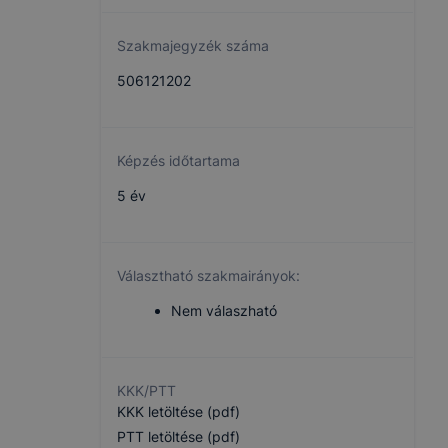
Szakmajegyzék száma
506121202
Képzés időtartama
5 év
Választható szakmairányok:
Nem válaszható
KKK/PTT
KKK letöltése (pdf)
PTT letöltése (pdf)