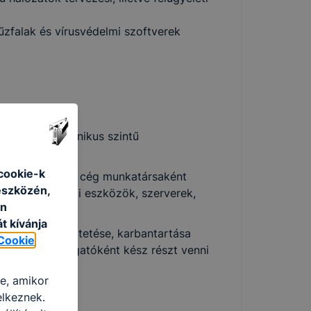
űzfalak és vírusvédelmi szoftverek
égivel és technikus szintű
cookie-k
technikus adott cég munkatársaként
eszközén,
ybe vett hálózati eszközök, szerverek,
an
ítja.
t kívánja
 eszközök működtetése, karbantartása
Cookie
ködni, és támogatóként kész részt venni
re, amikor
elkeznek.