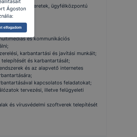
llításait
és hálózati ismeretek, ügyfélközpontú
ort Ágoston
dési készség.
nálja:
pot -annak
et elfogadom
eginkább,
lményt, ha
 multimédiás és kommunikációs
ti és hogyan
lni;
 a cookie-k
erelési, karbantartási és javítási munkáit;
t
telepítését és karbantartását;
thatók.
rendszerek és az alapvető internetes
tóságának és
rbantartására;
mazásának
arbantartásával kapcsolatos feladatokat;
 nem
ózatok tervezési, illetve felügyeleti
 a honlap a
alak és vírusvédelmi szoftverek telepítését