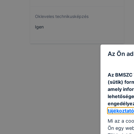
Okleveles technikusképzés
Igen
Az Ön ad
Az BMSZC T
(sütik) fo
amely info
lehetősége 
engedélyez
tájékoztat
Mi az a coo
Ön egy web