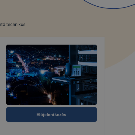
ető technikus
Előjelentkezés