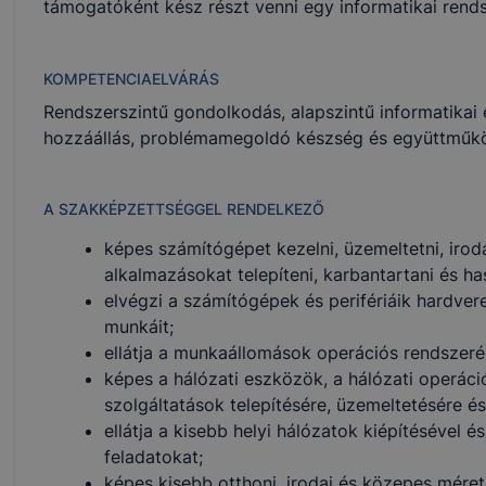
támogatóként kész részt venni egy informatikai rend
KOMPETENCIAELVÁRÁS
Rendszerszintű gondolkodás, alapszintű informatikai 
hozzáállás, problémamegoldó készség és együttműkö
A SZAKKÉPZETTSÉGGEL RENDELKEZŐ
képes számítógépet kezelni, üzemeltetni, iro
alkalmazásokat telepíteni, karbantartani és ha
elvégzi a számítógépek és perifériáik hardveres
munkáit;
ellátja a munkaállomások operációs rendszerén
képes a hálózati eszközök, a hálózati operáci
szolgáltatások telepítésére, üzemeltetésére és
ellátja a kisebb helyi hálózatok kiépítésével 
feladatokat;
képes kisebb otthoni, irodai és közepes méretű 