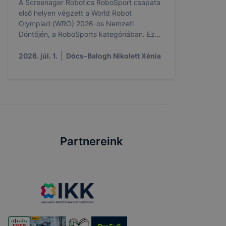
A Screenager Robotics RoboSport csapata
első helyen végzett a World Robot
Olympiad (WRO) 2026-os Nemzeti
Döntőjén, a RoboSports kategóriában. Ezzel
a győzelemmel a csapat kivívta a jogot,
hogy Magyarországot képviselje a
2026. júl. 1.
Dócs-Balogh Nikolett Xénia
nemzetközi világdöntőn, amelyet Puerto
Ricóban rendeznek meg.
Partnereink