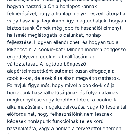
kísérőik előtt izgalmas és élményekkel teli
hogyan használja Ön a honlapot -annak
napok állnak.
2026. júl. 7.
Trefort Média Squad
felmérésével, hogy a honlap melyik részeit látogatja,
vagy használja leginkább, így megtudhatjuk, hogyan
biztosítsunk Önnek még jobb felhasználói élményt,
ha ismét meglátogatja oldalunkat, honlap
fejlesztése. Hogyan ellenőrizheti és hogyan tudja
kikapcsolni a cookie-kat? Minden modern böngésző
engedélyezi a cookie-k beállításának a
változtatását. A legtöbb böngésző
alapértelmezettként automatikusan elfogadja a
cookie-kat, de ezek általában megváltoztathatók.
Felhívjuk figyelmét, hogy mivel a cookie-k célja
honlapunk használhatóságának és folyamatainak
Rangos elismerést kapott iskolánk
megkönnyítése vagy lehetővé tétele, a cookie-k
igazgatója és osztályfőnöki
alkalmazásának megakadályozása vagy törlése által
munkaközösség-vezetője
előfordulhat, hogy felhasználóink nem lesznek
képesek honlapunk funkcióinak teljes körű
Óriási büszkeség érte iskolánkat a
használatára, vagy a honlap a tervezettől eltérően
Budapesti Műszaki Szakképzési Centrum