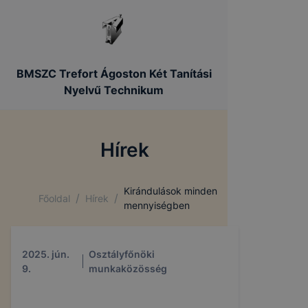
BMSZC Trefort Ágoston Két Tanítási
Nyelvű Technikum
Hírek
Kirándulások minden
/
/
Főoldal
Hírek
mennyiségben
2025. jún.
Osztályfőnöki
9.
munkaközösség