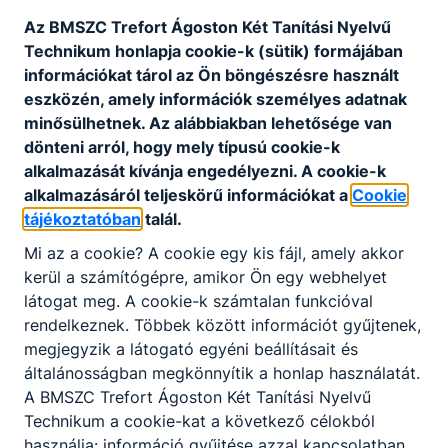
Az BMSZC Trefort Ágoston Két Tanítási Nyelvű
Technikum honlapja cookie-k (sütik) formájában
információkat tárol az Ön böngészésre használt
eszközén, amely információk személyes adatnak
minősülhetnek. Az alábbiakban lehetősége van
dönteni arról, hogy mely típusú cookie-k
alkalmazását kívánja engedélyezni. A cookie-k
alkalmazásáról teljeskörű információkat a
Cookie
tájékoztatóban
talál.
Mi az a cookie? A cookie egy kis fájl, amely akkor
kerül a számítógépre, amikor Ön egy webhelyet
látogat meg. A cookie-k számtalan funkcióval
Gyarmatosítani mentünk, see you
rendelkeznek. Többek között információt gyűjtenek,
soon ;)
megjegyzik a látogató egyéni beállításait és
általánosságban megkönnyítik a honlap használatát.
Ávéd Erzsébet tanárnő szervezésében idén
is útra kelt a trefortosok kis csapata, hogy
A BMSZC Trefort Ágoston Két Tanítási Nyelvű
testközelből is felfedezzék Anglia legszebb
Technikum a cookie-kat a következő célokból
tájait és nevezetességeit. A diákok és
használja: információ gyűjtése azzal kapcsolatban,