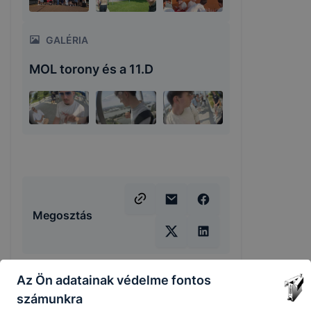
GALÉRIA
MOL torony és a 11.D
Megosztás
Az Ön adatainak védelme fontos
számunkra
KAPCSOLÓDÓ HÍREK