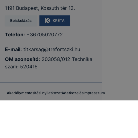
1191 Budapest, Kossuth tér 12.
Beiskolázás
KRÉTA
Telefon:
+36705020772
E-mail:
titkarsag@trefortszki.hu
OM azonosító:
203058/012 Technikai
szám: 520416
Akadálymentesítési nyilatkozat
Adatkezelés
Impresszum